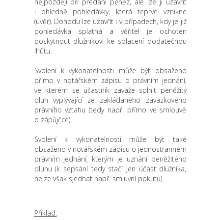
nejpozději při předání peněz, ale lze ji uzavřít
i ohledně pohledávky, která teprve vznikne
(úvěr). Dohodu lze uzavřít i v případech, kdy je již
pohledávka splatná a věřitel je ochoten
poskytnout dlužníkovi ke splacení dodatečnou
lhůtu.
Svolení k vykonatelnosti může být obsaženo
přímo v notářském zápisu o právním jednání,
ve kterém se účastník zaváže splnit peněžitý
dluh vyplývající ze zakládaného závazkového
právního vztahu (tedy např. přímo ve smlouvě
o zápůjčce).
Svolení k vykonatelnosti může být také
obsaženo v notářském zápisu o jednostranném
právním jednání, kterým je uznání peněžitého
dluhu (k sepsání tedy stačí jen účast dlužníka,
nelze však sjednat např. smluvní pokutu).
Příklad: