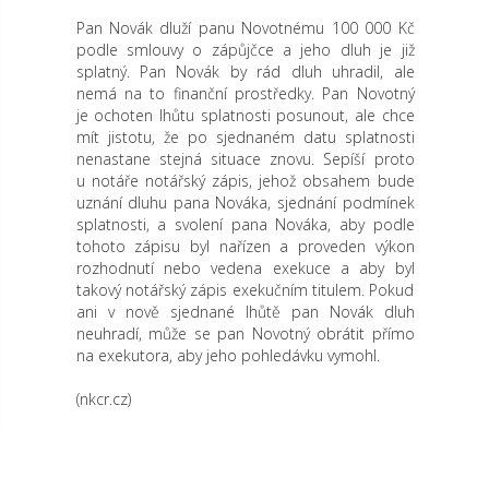
Pan Novák dluží panu Novotnému 100 000 Kč
podle smlouvy o zápůjčce a jeho dluh je již
splatný. Pan Novák by rád dluh uhradil, ale
nemá na to finanční prostředky. Pan Novotný
je ochoten lhůtu splatnosti posunout, ale chce
mít jistotu, že po sjednaném datu splatnosti
nenastane stejná situace znovu. Sepíší proto
u notáře notářský zápis, jehož obsahem bude
uznání dluhu pana Nováka, sjednání podmínek
splatnosti, a svolení pana Nováka, aby podle
tohoto zápisu byl nařízen a proveden výkon
rozhodnutí nebo vedena exekuce a aby byl
takový notářský zápis exekučním titulem. Pokud
ani v nově sjednané lhůtě pan Novák dluh
neuhradí, může se pan Novotný obrátit přímo
na exekutora, aby jeho pohledávku vymohl.
(nkcr.cz)