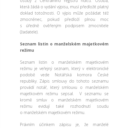
osoby z Centrálního registru řidičů. Osoba,
která žádá o vydání výpisu, musí předložit platný
doklad totožnosti. O výpis může požádat též
zmocněnec, pokud předloží plnou moc
s úředně ověřeným podpisem zmocnitele
(žadatele).
Seznam listin o manželském majetkovém
režimu
Seznam listin o manželském majetkovém
režimu je veřejný seznam, který v elektronické
podobě vede Notářská komora České
republiky. Zápis smlouvy do tohoto seznamu
provádí notář, který smlouvu o manželském
majetkovém režimu sepsal. V seznamu se
kromě smluv o manželském majetkovém
režimu evidují také rozhodnutí soudu
o manželském majetkovém režimu.
Právním účinkem zápisu je, že manželé