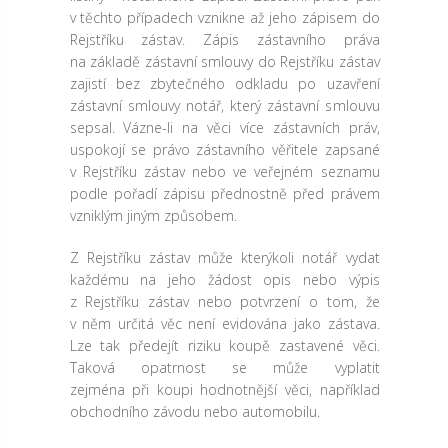
v těchto případech vznikne až jeho zápisem do
Rejstříku zástav. Zápis zástavního práva
na základě zástavní smlouvy do Rejstříku zástav
zajistí bez zbytečného odkladu po uzavření
zástavní smlouvy notář, který zástavní smlouvu
sepsal. Vázne-li na věci více zástavních práv,
uspokojí se právo zástavního věřitele zapsané
v Rejstříku zástav nebo ve veřejném seznamu
podle pořadí zápisu přednostně před právem
vzniklým jiným způsobem.
Z Rejstříku zástav může kterýkoli notář vydat
každému na jeho žádost opis nebo výpis
z Rejstříku zástav nebo potvrzení o tom, že
v něm určitá věc není evidována jako zástava.
Lze tak předejít riziku koupě zastavené věci.
Taková opatrnost se může vyplatit
zejména při koupi hodnotnější věci, například
obchodního závodu nebo automobilu.