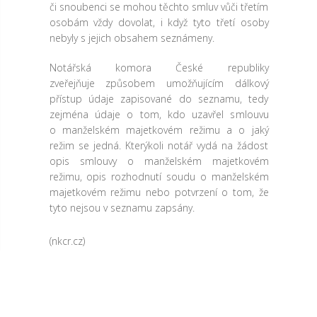
či snoubenci se mohou těchto smluv vůči třetím
osobám vždy dovolat, i když tyto třetí osoby
nebyly s jejich obsahem seznámeny.
Notářská komora České republiky
zveřejňuje způsobem umožňujícím dálkový
přístup údaje zapisované do seznamu, tedy
zejména údaje o tom, kdo uzavřel smlouvu
o manželském majetkovém režimu a o jaký
režim se jedná. Kterýkoli notář vydá na žádost
opis smlouvy o manželském majetkovém
režimu, opis rozhodnutí soudu o manželském
majetkovém režimu nebo potvrzení o tom, že
tyto nejsou v seznamu zapsány.
(nkcr.cz)