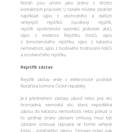
Notáři jsou určeni jako jedno z těchto
kontaktních pracovišť. U notáře můžete obdržet
například výpis z obchodního a dalších
veřejných rejstříků (spolkový rejstřík,
rejstřík společenství vlastníků jednotek atd.),
výpis z evidence Rejstříku trestů, výpis
z živnostenského rejstříku, výpis z katastru
nemovitostí, výpis z bodového hodnocení řidičů
a insolvenčního rejstříku.
Rejstřík zástav
Rejstřík zástav vede v elektronické podobě
Notářská komora České republiky.
Je-li předmětem zástavy závod nebo jiná věc
hromadná, nemovitá věc, která nepodléhá
zápisu do katastru nemovitostí, nebo pokud si
to sjednají strany zástavní smlouvy, musí být
zástavní smlouva sepsaná ve formě veřejné
listiny - notářského zápisu. Zástavní právo pak