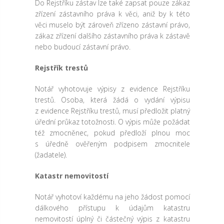
Do Rejstříku zástav lze také zapsat pouze zákaz
zřízení zástavního práva k věci, aniž by k této
věci muselo být zároveň zřízeno zástavní právo,
zákaz zřízení dalšího zástavního práva k zástavě
nebo budoucí zástavní právo.
Rejstřík trestů
Notář vyhotovuje výpisy z evidence Rejstříku
trestů. Osoba, která žádá o vydání výpisu
z evidence Rejstříku trestů, musí předložit platný
úřední průkaz totožnosti. O výpis může požádat
též zmocněnec, pokud předloží plnou moc
s úředně ověřeným podpisem zmocnitele
(žadatele).
Katastr nemovitostí
Notář vyhotoví každému na jeho žádost pomocí
dálkového přístupu k údajům katastru
nemovitostí úplný či částečný výpis z katastru